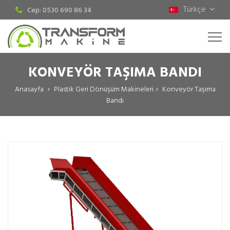
Türkçe
Cep: 0530 690 86 34
KONVEYÖR TAŞIMA BANDI
Anasayfa
Plastik Geri Dönüşüm Makineleri
Konveyör Taşıma
Bandı