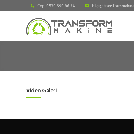
Cep: 0530 690 86 34
bilgi@transformmakine
Video Galeri