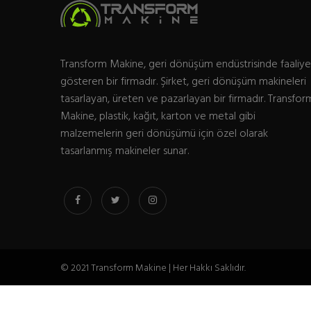
Transform Makine, geri dönüşüm endüstrisinde faaliye
gösteren bir firmadır. Şirket, geri dönüşüm makineleri
tasarlayan, üreten ve pazarlayan bir firmadır. Transfor
Makine, plastik, kağıt, karton ve metal gibi
malzemelerin geri dönüşümü için özel olarak
tasarlanmış makineler sunar.
© 2021 Transform Makine | Her Hakkı Saklıdır.