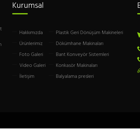
Kurumsal
t
Hakkımızda
Plastik Geri Dönüşüm Makineleri
Ürünlerimiz
Dökümhane Makinaları
m
Foto Galeri
Bant Konveyör Sistemleri
Video Galeri
Konkasör Makinaları
İletişim
Balyalama presleri