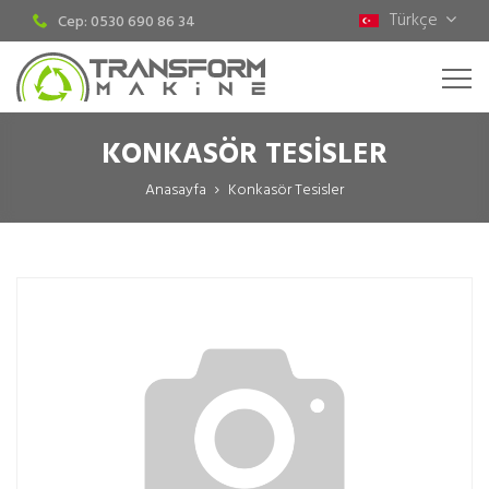
Türkçe
Cep: 0530 690 86 34
KONKASÖR TESISLER
Anasayfa
Konkasör Tesisler